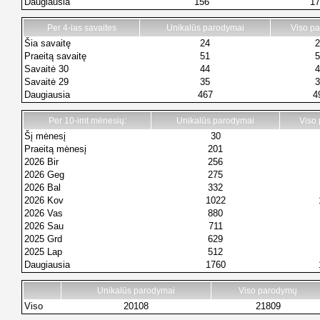
Daugiausia
156
17
Per 4-ias savaites
Unikalūs parodymai
Viso p
Šia savaitę
24
2
Praeitą savaitę
51
5
Savaitė 30
44
4
Savaitė 29
35
3
Daugiausia
467
4
Per 10-imt mėnesių:
Unikalūs parodymai
Viso
Šį mėnesį
30
Praeitą mėnesį
201
2026 Bir
256
2026 Geg
275
2026 Bal
332
2026 Kov
1022
2026 Vas
880
2026 Sau
711
2025 Grd
629
2025 Lap
512
Daugiausia
1760
Unikalūs parodymai
Viso parodymų
Viso
20108
21809