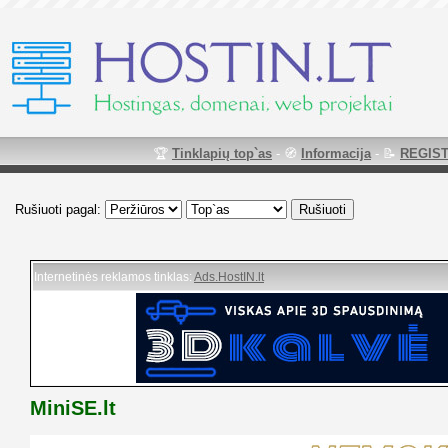
🏆
Tinklapių top`as
- 🧭
Informacija
- 📝
REGIST
Rušiuoti pagal:
Internetinės reklamos tinklas:
Ads.HostIN.lt
MiniSE.lt