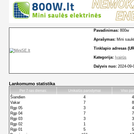
Pavadinimas:
800w
Aprašymas:
Mini saul
Tinklapio adresas (UR
Kategorija:
Įvairūs
Dalyvis nuo:
2024-09-
Lankomumo statistika
Per 7-ias dienas:
Unikalūs parodymai
Viso pa
Šiandien
4
4
Vakar
7
8
Rgp 05
3
4
Rgp 04
7
7
Rgp 03
3
3
Rgp 02
1
1
Rgp 01
5
5