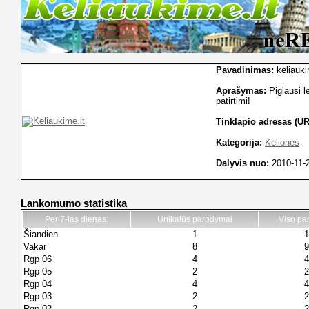
Pavadinimas:
keliauk
Aprašymas:
Pigiausi lė
patirtimi!
Tinklapio adresas (UR
Kategorija:
Kelionės
Dalyvis nuo:
2010-11-
Lankomumo statistika
Per 7-ias dienas:
Unikalūs parodymai
Viso pa
Šiandien
1
1
Vakar
8
9
Rgp 06
4
4
Rgp 05
2
2
Rgp 04
4
4
Rgp 03
2
2
Rgp 02
2
2