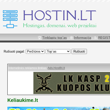
🏆
Tinklapių top`as
- 🧭
Informacija
- 📝
REGIST
Rušiuoti pagal:
Internetinės reklamos tinklas:
Ads.HostIN.lt
Keliaukime.lt