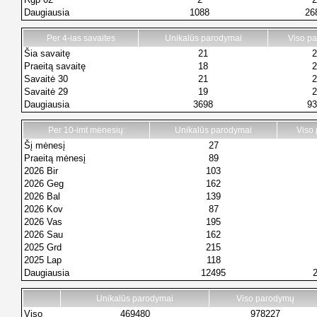
Daugiausia
1088
26
Per 4-ias savaites
Unikalūs parodymai
Viso p
Šia savaitę
21
2
Praeitą savaitę
18
2
Savaitė 30
21
2
Savaitė 29
19
2
Daugiausia
3698
93
Per 10-imt mėnesių:
Unikalūs parodymai
Viso
Šį mėnesį
27
Praeitą mėnesį
89
2026 Bir
103
2026 Geg
162
2026 Bal
139
2026 Kov
87
2026 Vas
195
2026 Sau
162
2025 Grd
215
2025 Lap
118
Daugiausia
12495
Unikalūs parodymai
Viso parodymų
Viso
469480
978227